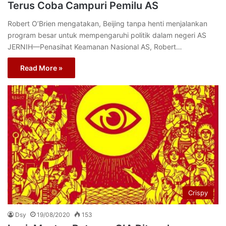
Terus Coba Campuri Pemilu AS
Robert O’Brien mengatakan, Beijing tanpa henti menjalankan
program besar untuk mempengaruhi politik dalam negeri AS
JERNIH—Penasihat Keamanan Nasional AS, Robert…
Read More »
Crispy
Dsy
19/08/2020
153