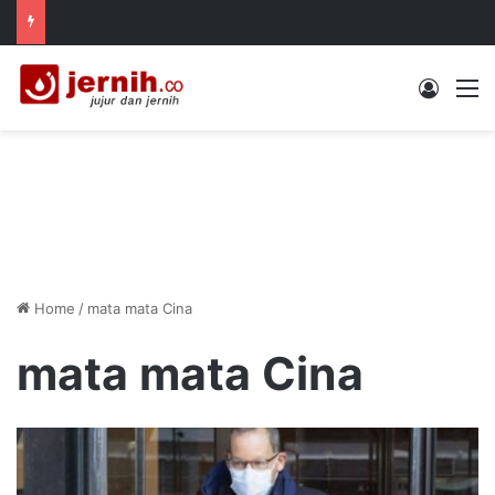
Log In
M
Home
/
mata mata Cina
mata mata Cina