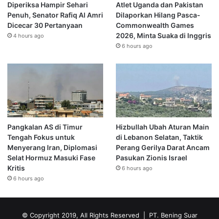
Diperiksa Hampir Sehari
Atlet Uganda dan Pakistan
Penuh, Senator Rafiq Al Amri
Dilaporkan Hilang Pasca-
Dicecar 30 Pertanyaan
Commonwealth Games
2026, Minta Suaka di Inggris
4 hours ago
6 hours ago
Pangkalan AS di Timur
Hizbullah Ubah Aturan Main
Tengah Fokus untuk
di Lebanon Selatan, Taktik
Menyerang Iran, Diplomasi
Perang Gerilya Darat Ancam
Selat Hormuz Masuki Fase
Pasukan Zionis Israel
Kritis
6 hours ago
6 hours ago
© Copyright 2019, All Rights Reserved | PT. Bening Suar