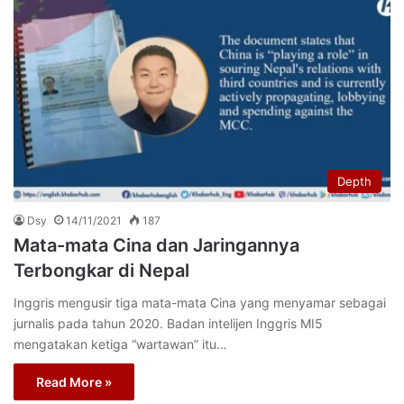
Depth
Dsy
14/11/2021
187
Mata-mata Cina dan Jaringannya
Terbongkar di Nepal
Inggris mengusir tiga mata-mata Cina yang menyamar sebagai
jurnalis pada tahun 2020. Badan intelijen Inggris MI5
mengatakan ketiga “wartawan” itu…
Read More »