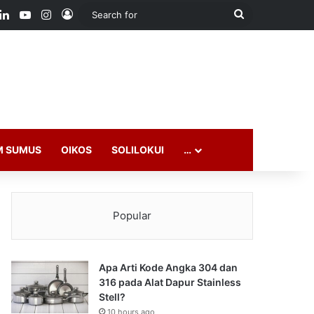
ook
LinkedIn
YouTube
Instagram
Log In
Search
for
M SUMUS
OIKOS
SOLILOKUI
…
Popular
Apa Arti Kode Angka 304 dan
316 pada Alat Dapur Stainless
Stell?
10 hours ago