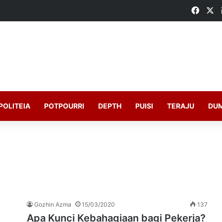
Faceb
X
POLITEIA
POTPOURRI
DEPTH
PUISI
TERAJU
DU
Gozhin Azma
15/03/2020
137
Apa Kunci Kebahagiaan bagi Pekerja?