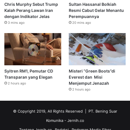
Chris Murphy Sebut Trump
Sultan Hassanal Bolkiah
Kalah Perang Lawan Iran
Resmi Cabut Gelar Menantu
dengan Indikator Jelas
Perempuannya
3 mins ago
20 mins ago
Syitren RM1, Pemutar CD
Misteri “Green Boots”di
Transparan yang Elegan
Everest dan Misi
Menjemput Jenazah
2 hours ago
2 hours ago
© Copyright 2019, All Rights Reserved | PT. Bening Suar
Komunika
- Jernih.co
Tentang Jernih.co
Redaksi
Pedoman Media Siber