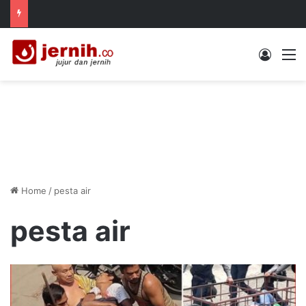
Log In
M
Home
/
pesta air
pesta air