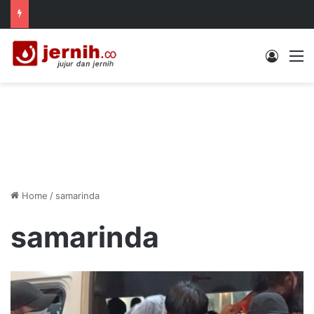
Log In
M
Home
/
samarinda
samarinda