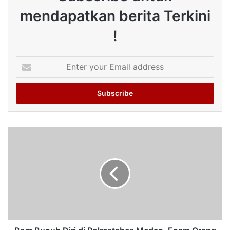
mendapatkan berita Terkini
!
Enter
your
Email
address