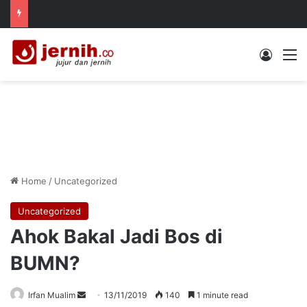
Log In
M
Home
/
Uncategorized
Uncategorized
Ahok Bakal Jadi Bos di
BUMN?
Send
Irfan Mualim
13/11/2019
140
1 minute read