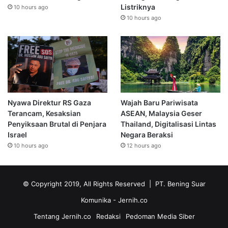
Listriknya
10 hours ago
10 hours ago
Nyawa Direktur RS Gaza
Wajah Baru Pariwisata
Terancam, Kesaksian
ASEAN, Malaysia Geser
Penyiksaan Brutal di Penjara
Thailand, Digitalisasi Lintas
Israel
Negara Beraksi
10 hours ago
12 hours ago
© Copyright 2019, All Rights Reserved | PT. Bening Suar
Komunika
- Jernih.co
Tentang Jernih.co
Redaksi
Pedoman Media Siber