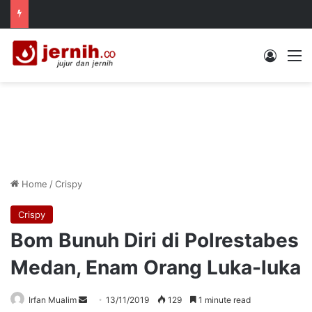
Log In
M
Home
/
Crispy
Crispy
Bom Bunuh Diri di Polrestabes
Medan, Enam Orang Luka-luka
Send
Irfan Mualim
13/11/2019
129
1 minute read