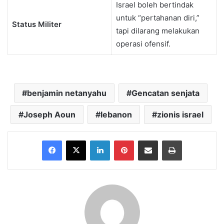
Israel boleh bertindak
untuk “pertahanan diri,”
Status Militer
tapi dilarang melakukan
operasi ofensif.
benjamin netanyahu
Gencatan senjata
Joseph Aoun
lebanon
zionis israel
Facebook
X
LinkedIn
Pinterest
Share via Email
Print