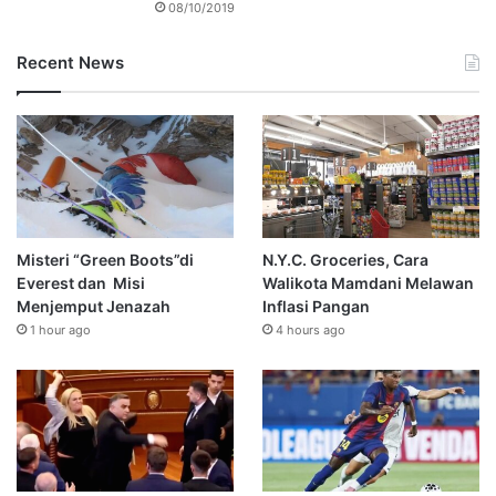
08/10/2019
Recent News
Misteri “Green Boots”di
N.Y.C. Groceries, Cara
Everest dan Misi
Walikota Mamdani Melawan
Menjemput Jenazah
Inflasi Pangan
1 hour ago
4 hours ago