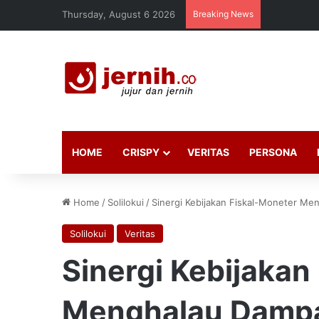
Thursday, August 6 2026
Breaking News
HOME
CRISPY
VERITAS
PERSONA
Home
/
Solilokui
/
Sinergi Kebijakan Fiskal-Moneter Men
Solilokui
Veritas
Sinergi Kebijakan
Menghalau Dampak