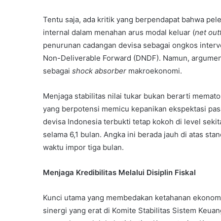
Tentu saja, ada kritik yang berpendapat bahwa pe
internal dalam menahan arus modal keluar (
net out
penurunan cadangan devisa sebagai ongkos interve
Non-Deliverable Forward (DNDF). Namun, argumen
sebagai
shock absorber
makroekonomi.
Menjaga stabilitas nilai tukar bukan berarti memat
yang berpotensi memicu kepanikan ekspektasi pasar.
devisa Indonesia terbukti tetap kokoh di level seki
selama 6,1 bulan. Angka ini berada jauh di atas s
waktu impor tiga bulan.
Menjaga Kredibilitas Melalui Disiplin Fiskal
Kunci utama yang membedakan ketahanan ekonomi In
sinergi yang erat di Komite Stabilitas Sistem Keua