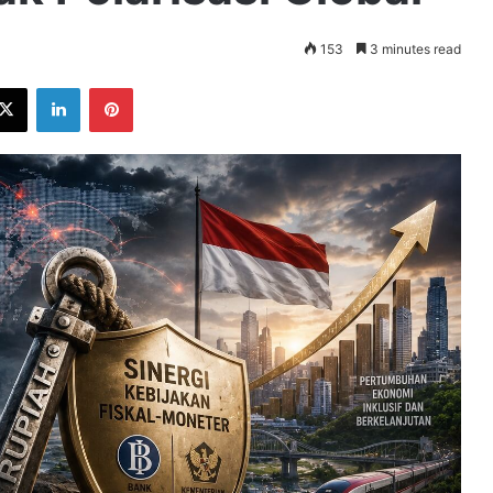
153
3 minutes read
ebook
X
LinkedIn
Pinterest