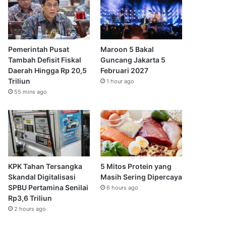
Pemerintah Pusat
Maroon 5 Bakal
Tambah Defisit Fiskal
Guncang Jakarta 5
Daerah Hingga Rp 20,5
Februari 2027
Triliun
1 hour ago
55 mins ago
KPK Tahan Tersangka
5 Mitos Protein yang
Skandal Digitalisasi
Masih Sering Dipercaya
SPBU Pertamina Senilai
6 hours ago
Rp3,6 Triliun
2 hours ago