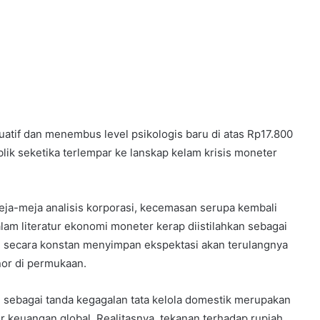
tuatif dan menembus level psikologis baru di atas Rp17.800
lik seketika terlempar ke lanskap kelam krisis moneter
 meja-meja analisis korporasi, kecemasan serupa kembali
m literatur ekonomi moneter kerap diistilahkan sebagai
g secara konstan menyimpan ekspektasi akan terulangnya
nor di permukaan.
ni sebagai tanda kegagalan tata kelola domestik merupakan
r keuangan global. Realitasnya, tekanan terhadap rupiah