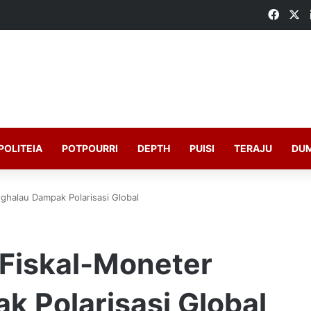
Faceb
X
POLITEIA
POTPOURRI
DEPTH
PUISI
TERAJU
DU
ghalau Dampak Polarisasi Global
 Fiskal-Moneter
 Polarisasi Global