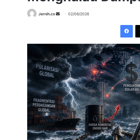
Send
Jernih.co
02/06/2026
an
Fac
email