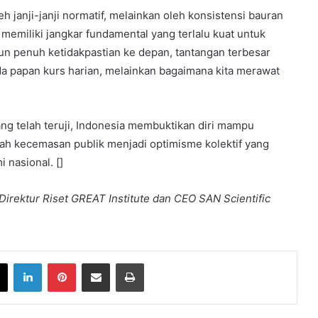
h janji-janji normatif, melainkan oleh konsistensi bauran
miliki jangkar fundamental yang terlalu kuat untuk
un penuh ketidakpastian ke depan, tantangan terbesar
da papan kurs harian, melainkan bagaimana kita merawat
ng telah teruji, Indonesia membuktikan diri mampu
ah kecemasan publik menjadi optimisme kolektif yang
 nasional. []
irektur Riset GREAT Institute dan CEO SAN Scientific
book
X
LinkedIn
Pinterest
Share via Email
Print