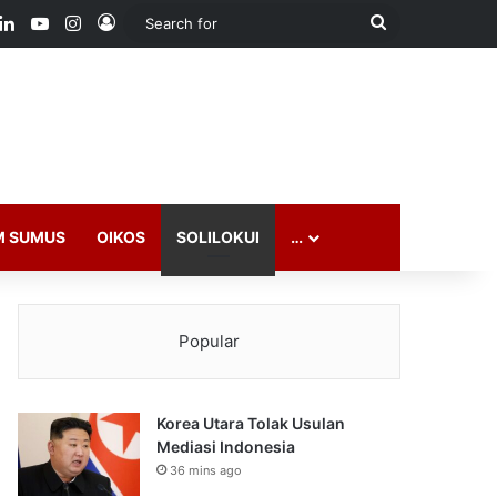
ook
LinkedIn
YouTube
Instagram
Log In
Search
for
M SUMUS
OIKOS
SOLILOKUI
…
Popular
Korea Utara Tolak Usulan
Mediasi Indonesia
36 mins ago