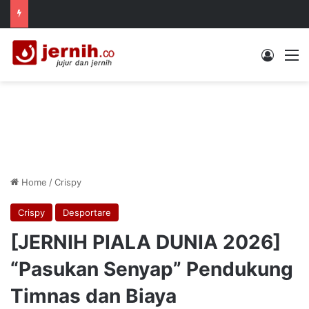
Log In
M
Home
/
Crispy
Crispy
Desportare
[JERNIH PIALA DUNIA 2026]
“Pasukan Senyap” Pendukung
Timnas dan Biaya