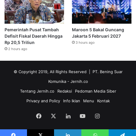
Pemerintah Pusat Tambah
Maroon 5 Bakal Guncang
Defisit Fiskal Daerah Hingga
Jakarta 5 Februari 2027
Rp 20,5 Triliun
3 hours ago
2 hours ago
© Copyright 2019, All Rights Reserved | PT. Bening Suar
Komunika
- Jernih.co
Tentang Jernih.co
Redaksi
Pedoman Media Siber
Privacy and Policy
Info Iklan
Menu
Kontak
Facebook
X
LinkedIn
YouTube
Instagram