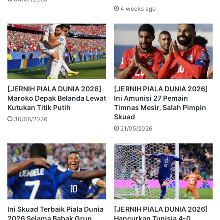
4 weeks ago
[JERNIH PIALA DUNIA 2026]
[JERNIH PIALA DUNIA 2026]
Maroko Depak Belanda Lewat
Ini Amunisi 27 Pemain
Kutukan Titik Putih
Timnas Mesir, Salah Pimpin
Skuad
30/06/2026
21/05/2026
Ini Skuad Terbaik Piala Dunia
[JERNIH PIALA DUNIA 2026]
2026 Selama Babak Grup
Hancurkan Tunisia 4-0,