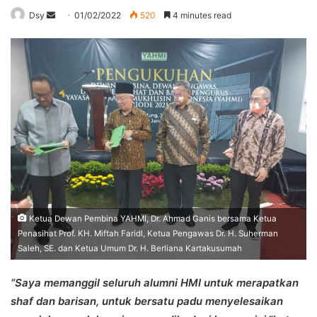
Send
Dsy
01/02/2022
520
4 minutes read
an
email
Ketua Dewan Pembina YAHMI, Dr. Ahmad Ganis bersama Ketua
Penasihat Prof. KH. Miftah Faridl, Ketua Pengawas Dr. H. Suherman
Saleh, SE. dan Ketua Umum Dr. H. Berliana Kartakusumah
“Saya memanggil seluruh alumni HMI untuk merapatkan
shaf dan barisan, untuk bersatu padu menyelesaikan