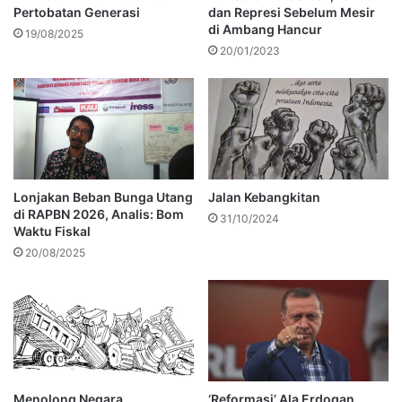
Pertobatan Generasi
dan Represi Sebelum Mesir
di Ambang Hancur
19/08/2025
20/01/2023
Lonjakan Beban Bunga Utang
Jalan Kebangkitan
di RAPBN 2026, Analis: Bom
31/10/2024
Waktu Fiskal
20/08/2025
Menolong Negara
‘Reformasi’ Ala Erdogan