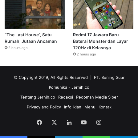
“The Last House”, Satu
Redmi 17 Jawara Baru
Rumah, Jutaan Ancaman
Baterai Monster dan Layar
120Hz di Kelasnya
2 hours ago
2 hours ago
© Copyright 2019, All Rights Reserved | PT. Bening Suar
Komunika
- Jernih.co
Tentang Jernih.co
Redaksi
Pedoman Media Siber
Privacy and Policy
Info Iklan
Menu
Kontak
Facebook
X
LinkedIn
YouTube
Instagram