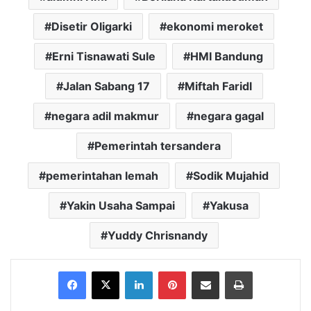
Disetir Oligarki
ekonomi meroket
Erni Tisnawati Sule
HMI Bandung
Jalan Sabang 17
Miftah Faridl
negara adil makmur
negara gagal
Pemerintah tersandera
pemerintahan lemah
Sodik Mujahid
Yakin Usaha Sampai
Yakusa
Yuddy Chrisnandy
Facebook
X
LinkedIn
Pinterest
Share via Email
Print