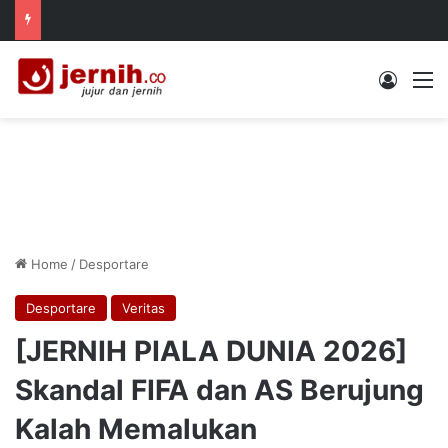
Log In
M
Home
/
Desportare
Desportare
Veritas
[JERNIH PIALA DUNIA 2026]
Skandal FIFA dan AS Berujung
Kalah Memalukan