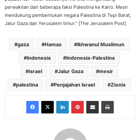
perwakilan dari beberapa faksi Palestina ke Kairo. Mesir
mendukung pembentukan negara Palestina di Tepi Barat,
Jalur Gaza dan Yerusalem timur.” [The Jerusalem Post]
gaza
Hamas
Ikhwanul Muslimun
Indonesia
Indonesia-Palestina
israel
Jalur Gaza
mesir
palestina
Penjajahan Israel
Zionis
Facebook
X
LinkedIn
Pinterest
Share via Email
Print