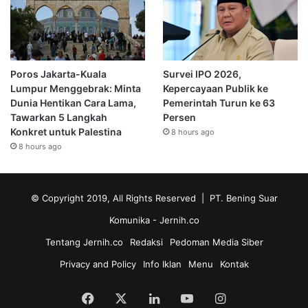
Poros Jakarta-Kuala
Survei IPO 2026,
Lumpur Menggebrak: Minta
Kepercayaan Publik ke
Dunia Hentikan Cara Lama,
Pemerintah Turun ke 63
Tawarkan 5 Langkah
Persen
Konkret untuk Palestina
8 hours ago
8 hours ago
© Copyright 2019, All Rights Reserved | PT. Bening Suar
Komunika
- Jernih.co
Tentang Jernih.co
Redaksi
Pedoman Media Siber
Privacy and Policy
Info Iklan
Menu
Kontak
Facebook
X
LinkedIn
YouTube
Instagram