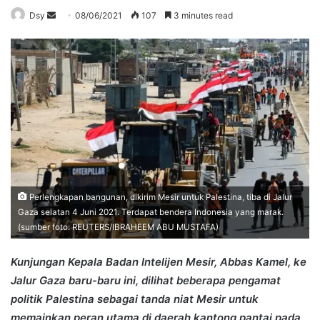
Send
Dsy
08/06/2021
107
3 minutes read
an
email
Perlengkapan bangunan, dikirim Mesir untuk Palestina, tiba di Jalur
Gaza selatan 4 Juni 2021. Terdapat bendera Indonesia yang marak.
(sumber foto: REUTERS/IBRAHEEM ABU MUSTAFA)
Kunjungan Kepala Badan Intelijen Mesir, Abbas Kamel, ke
Jalur Gaza baru-baru ini, dilihat beberapa pengamat
politik Palestina sebagai tanda niat Mesir untuk
memainkan peran utama di daerah kantong pantai pada