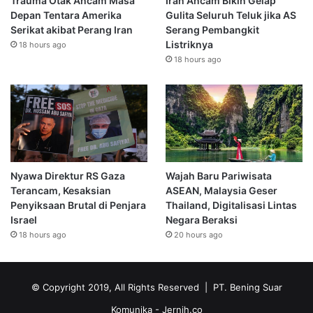
Trauma Otak Ancam Masa
Iran Ancam Bikin Gelap
Depan Tentara Amerika
Gulita Seluruh Teluk jika AS
Serikat akibat Perang Iran
Serang Pembangkit
Listriknya
18 hours ago
18 hours ago
Nyawa Direktur RS Gaza
Wajah Baru Pariwisata
Terancam, Kesaksian
ASEAN, Malaysia Geser
Penyiksaan Brutal di Penjara
Thailand, Digitalisasi Lintas
Israel
Negara Beraksi
18 hours ago
20 hours ago
© Copyright 2019, All Rights Reserved | PT. Bening Suar
Komunika
- Jernih.co