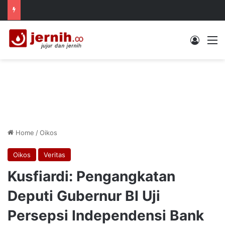
Log In
M
Home
/
Oikos
Oikos
Veritas
Kusfiardi: Pengangkatan
Deputi Gubernur BI Uji
Persepsi Independensi Bank