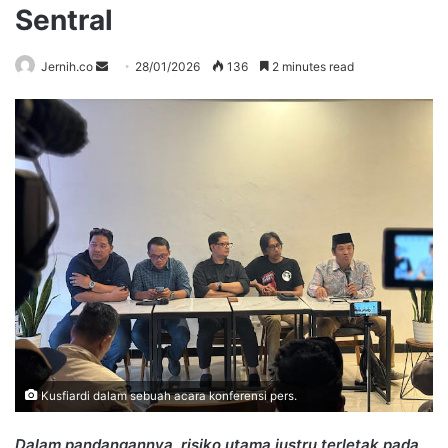
Sentral
Send
Jernih.co
28/01/2026
136
2 minutes read
an
email
Kusfiardi dalam sebuah acara konferensi pers.
Dalam pandangannya, risiko utama justru terletak pada