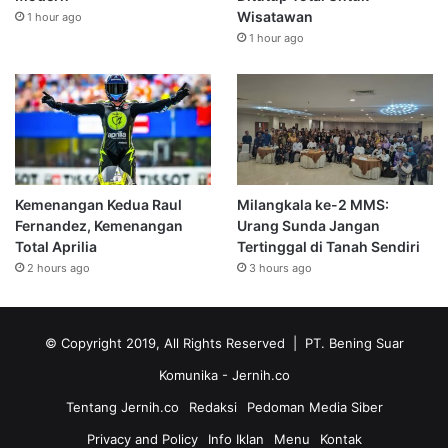
Wisatawan
1 hour ago
1 hour ago
Kemenangan Kedua Raul
Milangkala ke-2 MMS:
Fernandez, Kemenangan
Urang Sunda Jangan
Total Aprilia
Tertinggal di Tanah Sendiri
2 hours ago
3 hours ago
© Copyright 2019, All Rights Reserved | PT. Bening Suar
Komunika
- Jernih.co
Tentang Jernih.co
Redaksi
Pedoman Media Siber
Privacy and Policy
Info Iklan
Menu
Kontak