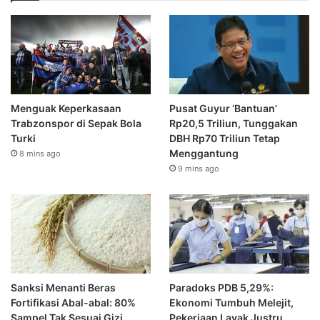
Menguak Keperkasaan
Pusat Guyur ‘Bantuan’
Trabzonspor di Sepak Bola
Rp20,5 Triliun, Tunggakan
Turki
DBH Rp70 Triliun Tetap
Menggantung
8 mins ago
9 mins ago
Sanksi Menanti Beras
Paradoks PDB 5,29%:
Fortifikasi Abal-abal: 80%
Ekonomi Tumbuh Melejit,
Sampel Tak Sesuai Gizi,
Pekerjaan Layak Justru