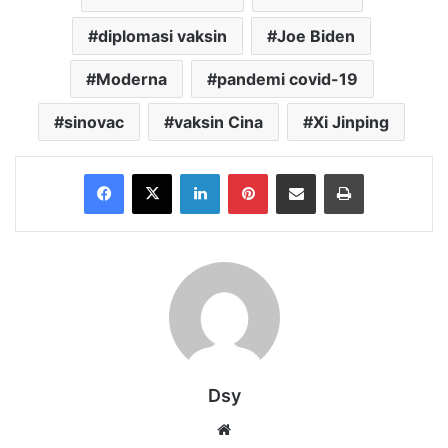
diplomasi vaksin
Joe Biden
Moderna
pandemi covid-19
sinovac
vaksin Cina
Xi Jinping
Facebook
X
LinkedIn
Pinterest
Share via Email
Print
Dsy
Website