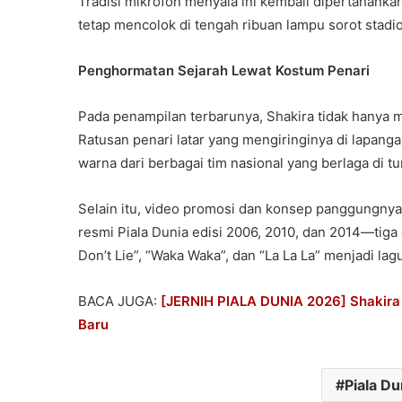
Tradisi mikrofon menyala ini kembali dipertahank
tetap mencolok di tengah ribuan lampu sorot stadi
Penghormatan Sejarah Lewat Kostum Penari
Pada penampilan terbarunya, Shakira tidak hanya m
Ratusan penari latar yang mengiringinya di lapa
warna dari berbagai tim nasional yang berlaga di t
Selain itu, video promosi dan konsep panggungny
resmi Piala Dunia edisi 2006, 2010, dan 2014—tiga 
Don’t Lie”, “Waka Waka”, dan “La La La” menjadi lag
BACA JUGA:
[JERNIH PIALA DUNIA 2026] Shakira G
Baru
Piala Du