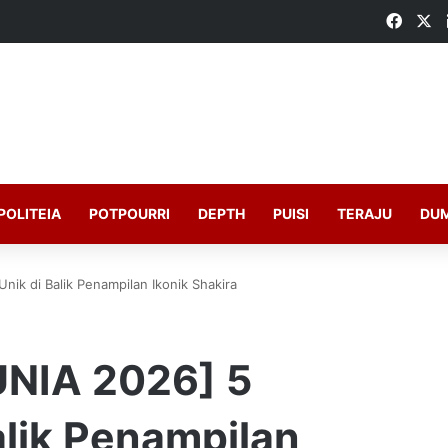
Faceb
X
POLITEIA
POTPOURRI
DEPTH
PUISI
TERAJU
DU
ik di Balik Penampilan Ikonik Shakira
UNIA 2026] 5
alik Penampilan