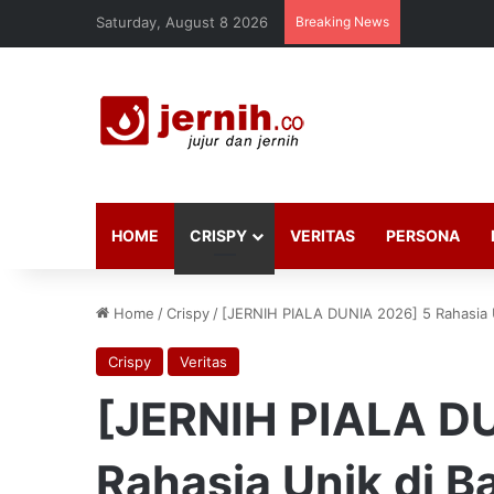
Saturday, August 8 2026
Breaking News
HOME
CRISPY
VERITAS
PERSONA
Home
/
Crispy
/
[JERNIH PIALA DUNIA 2026] 5 Rahasia Un
Crispy
Veritas
[JERNIH PIALA D
Rahasia Unik di B