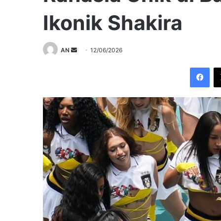
Ikonik Shakira
Send
AN
12/06/2026
an
Fac
email