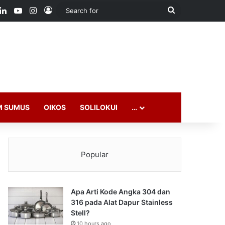
ook
LinkedIn
YouTube
Instagram
Log In
Search
for
M SUMUS
OIKOS
SOLILOKUI
…
Popular
Apa Arti Kode Angka 304 dan
316 pada Alat Dapur Stainless
Stell?
10 hours ago