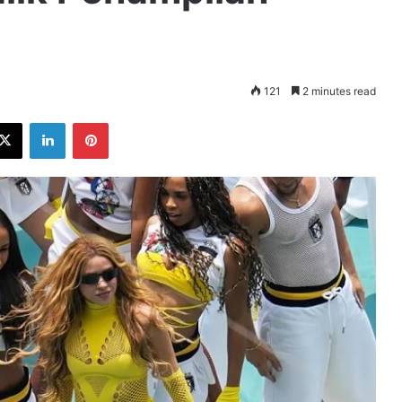
121
2 minutes read
ebook
X
LinkedIn
Pinterest