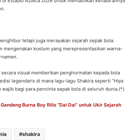
an di Estadio Azteca 2026 untuk memastikan kehadirannya
on.
enghibur tetapi juga merayakan sejarah sepak bola.
ngan mengenakan kostum yang merepresentasikan warna-
urnamen.
a secara visual memberikan penghormatan kepada bola
edisi legendaris di mana lagu-lagu Shakira seperti “Hips
u wajib bagi para pencinta sepak bola di seluruh dunia.(*)
andeng Burna Boy Rilis “Dai Dai” untuk Ukir Sejarah
nia
shakira