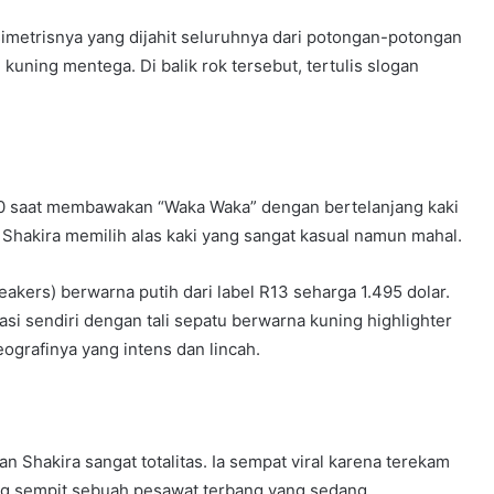
simetrisnya yang dijahit seluruhnya dari potongan-potongan
 kuning mentega. Di balik rok tersebut, tertulis slogan
10 saat membawakan “Waka Waka” dengan bertelanjang kaki
Shakira memilih alas kaki yang sangat kasual namun mahal.
eakers) berwarna putih dari label R13 seharga 1.495 dolar.
ikasi sendiri dengan tali sepatu berwarna kuning highlighter
grafinya yang intens dan lincah.
Shakira sangat totalitas. Ia sempat viral karena terekam
rong sempit sebuah pesawat terbang yang sedang