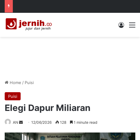
Log In
M
Home
/
Puisi
Puisi
Elegi Dapur Miliaran
Send
AN
12/06/2026
128
1 minute read
an
email