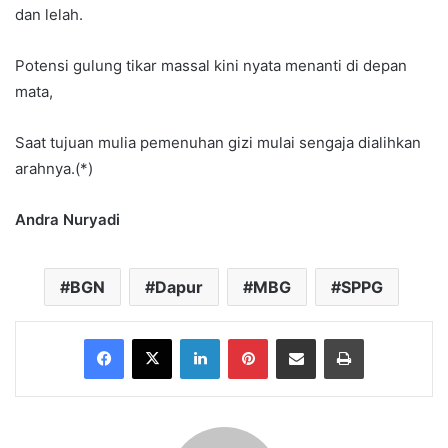
dan lelah.
Potensi gulung tikar massal kini nyata menanti di depan
mata,
Saat tujuan mulia pemenuhan gizi mulai sengaja dialihkan
arahnya.(*)
Andra Nuryadi
BGN
Dapur
MBG
SPPG
Facebook
X
LinkedIn
Pinterest
Share via Email
Print