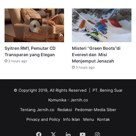
Syitren RM1, Pemutar CD
Misteri “Green Boots”di
Transparan yang Elegan
Everest dan Misi
Menjemput Jenazah
3 hours ago
3 hours ago
© Copyright 2019, All Rights Reserved | PT. Bening Suar
Komunika
- Jernih.co
Tentang Jernih.co
Redaksi
Pedoman Media Siber
Privacy and Policy
Info Iklan
Menu
Kontak
Facebook
X
LinkedIn
YouTube
Instagram