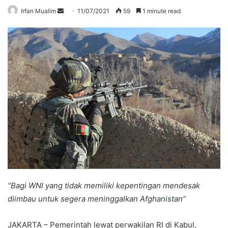
Send
Irfan Mualim
11/07/2021
59
1 minute read
an
email
“Bagi WNI yang tidak memiliki kepentingan mendesak
diimbau untuk segera meninggalkan Afghanistan”
JAKARTA – Pemerintah lewat perwakilan RI di Kabul,