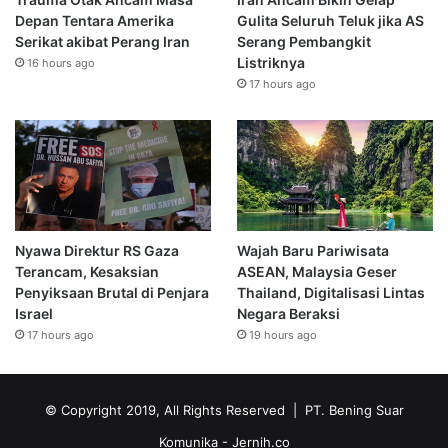
Depan Tentara Amerika
Gulita Seluruh Teluk jika AS
Serikat akibat Perang Iran
Serang Pembangkit
Listriknya
16 hours ago
17 hours ago
Nyawa Direktur RS Gaza
Wajah Baru Pariwisata
Terancam, Kesaksian
ASEAN, Malaysia Geser
Penyiksaan Brutal di Penjara
Thailand, Digitalisasi Lintas
Israel
Negara Beraksi
17 hours ago
19 hours ago
© Copyright 2019, All Rights Reserved | PT. Bening Suar
Komunika
- Jernih.co