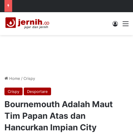
Log In
M
Home
/
Crispy
Crispy
Desportare
Bournemouth Adalah Maut
Tim Papan Atas dan
Hancurkan Impian City