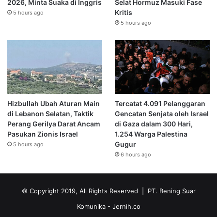
2026, Minta Suaka di Inggris
Selat Hormuz Masuki Fase
Kritis
5 hours ago
5 hours ago
Hizbullah Ubah Aturan Main
Tercatat 4.091 Pelanggaran
di Lebanon Selatan, Taktik
Gencatan Senjata oleh Israel
Perang Gerilya Darat Ancam
di Gaza dalam 300 Hari,
Pasukan Zionis Israel
1.254 Warga Palestina
Gugur
5 hours ago
6 hours ago
© Copyright 2019, All Rights Reserved | PT. Bening Suar
Komunika
- Jernih.co