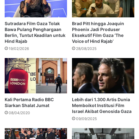
Sutradara Film Gaza Tolak
Brad Pitt hingga Joaquin
Bawa Pulang Penghargaan
Phoenix Jadi Produser
Berlin, Tuntut Keadilan untuk
Eksekutif Film Gaza ‘The
Hind Rajab
Voice of Hind Rajab’
19/02/2026
28/08/2025
Kali Pertama Radio BBC
Lebih dari 1.300 Artis Dunia
Siarkan Shalat Jumat
Memboikot Institusi Film
Israel Akibat Genosida Gaza
08/04/2020
09/09/2025