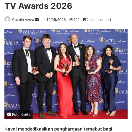
TV Awards 2026
Send
Gozhin Azma
12/05/2026
122
2 minutes read
an
email
Foto: Getty
Navai mendedikasikan penghargaan tersebut bagi