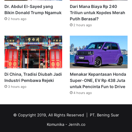
Dr. Abdul El-Sayed yang
Dari Mana Biaya Rp 240
Bikin Donald Trump Ngamuk
Triliun untuk Kopdes Merah
Putih Berasal?
2 hours ago
2 hours ago
Di China, Tradisi Diubah Jadi
Menakar Kepantasan Honda
Industri Pembawa Rejeki
Super-ONE, EV Rp 438 Juta
untuk Pencinta Fun to Drive
3 hours ago
4 hours ago
© Copyright 2019, All Rights Reserved | PT. Bening Suar
Komunika
- Jernih.co