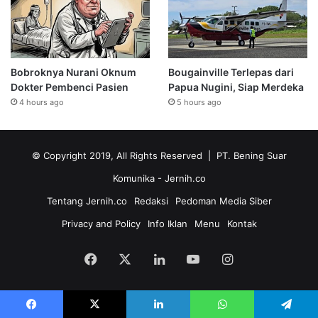
Bobroknya Nurani Oknum
Bougainville Terlepas dari
Dokter Pembenci Pasien
Papua Nugini, Siap Merdeka
4 hours ago
5 hours ago
© Copyright 2019, All Rights Reserved | PT. Bening Suar
Komunika
- Jernih.co
Tentang Jernih.co
Redaksi
Pedoman Media Siber
Privacy and Policy
Info Iklan
Menu
Kontak
Facebook
X
LinkedIn
YouTube
Instagram