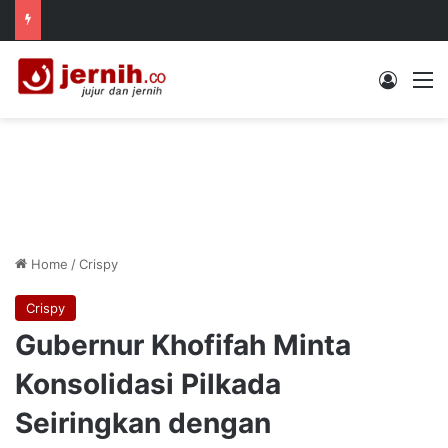
Log In
M
Home
/
Crispy
Crispy
Gubernur Khofifah Minta
Konsolidasi Pilkada
Seiringkan dengan