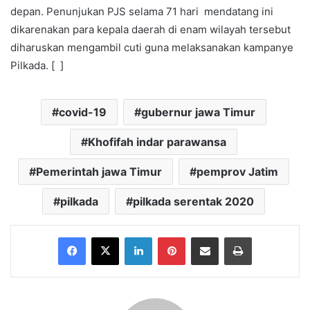
depan. Penunjukan PJS selama 71 hari mendatang ini
dikarenakan para kepala daerah di enam wilayah tersebut
diharuskan mengambil cuti guna melaksanakan kampanye
Pilkada. [ ]
covid-19
gubernur jawa Timur
Khofifah indar parawansa
Pemerintah jawa Timur
pemprov Jatim
pilkada
pilkada serentak 2020
Facebook
X
LinkedIn
Pinterest
Share via Email
Print