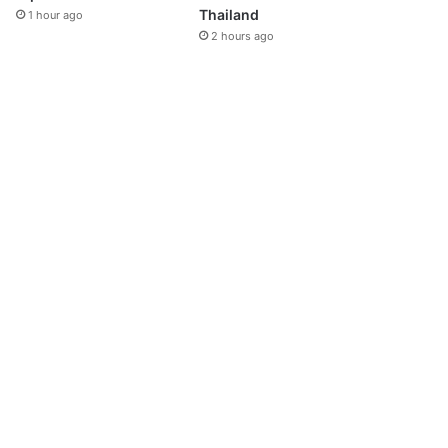
Thailand
1 hour ago
2 hours ago