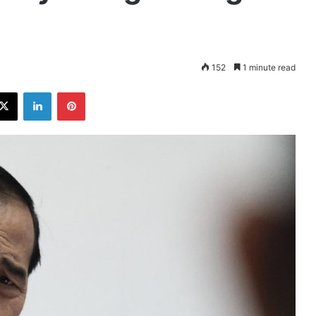
152
1 minute read
ebook
X
LinkedIn
Pinterest