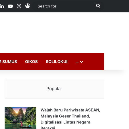
ook
LinkedIn
YouTube
Instagram
Log In
Search
for
M SUMUS
OIKOS
SOLILOKUI
…
Popular
Wajah Baru Pariwisata ASEAN,
Malaysia Geser Thailand,
Digitalisasi Lintas Negara
Beraksi