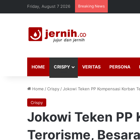
Friday, August 7 2026
Breaking News
HOME
CRISPY
VERITAS
PERSONA
Home
/
Crispy
/
Jokowi Teken PP Kompensasi Korban T
Crispy
Jokowi Teken PP
Terorisme, Besar