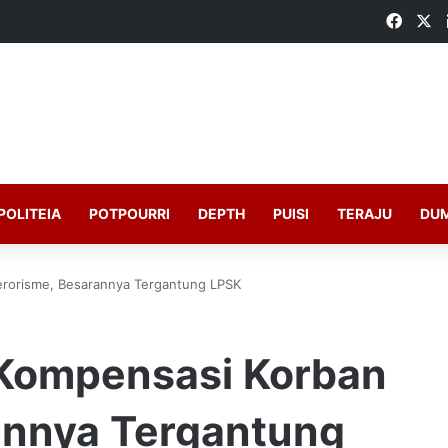
Faceb
X
POLITEIA
POTPOURRI
DEPTH
PUISI
TERAJU
DU
erorisme, Besarannya Tergantung LPSK
 Kompensasi Korban
annya Tergantung