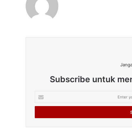
Janga
Subscribe untuk men
Enter
your
Email
address