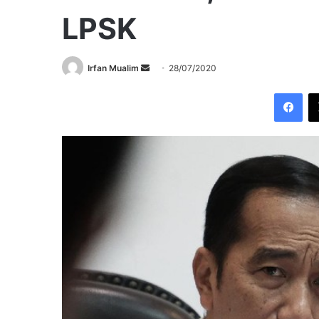
LPSK
Send
Irfan Mualim
28/07/2020
an
Fac
email