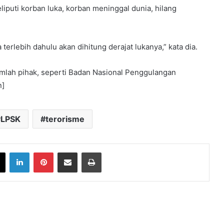
iputi korban luka, korban meninggal dunia, hilang
erlebih dahulu akan dihitung derajat lukanya,” kata dia.
mlah pihak, seperti Badan Nasional Penggulangan
n]
LPSK
terorisme
book
X
LinkedIn
Pinterest
Share via Email
Print