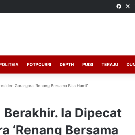
Faceb
X
POLITEIA
POTPOURRI
DEPTH
PUISI
TERAJU
DU
t Presiden Gara-gara ‘Renang Bersama Bisa Hamil’
I Berakhir. Ia Dipecat
ra ‘Renang Bersama