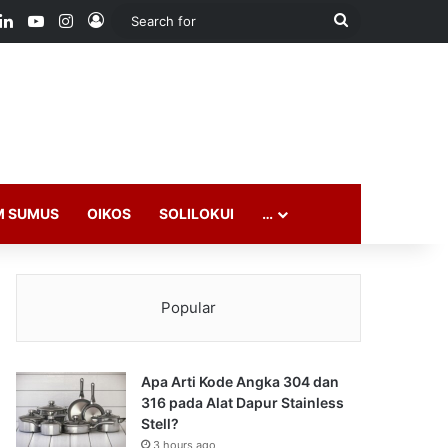
ook
LinkedIn
YouTube
Instagram
Log In
Search
for
M SUMUS
OIKOS
SOLILOKUI
…
Popular
Apa Arti Kode Angka 304 dan
316 pada Alat Dapur Stainless
Stell?
3 hours ago