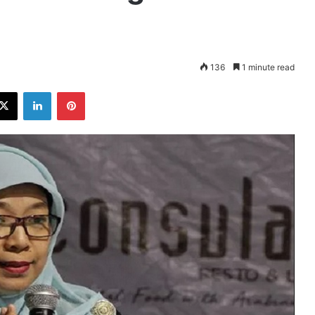
136
1 minute read
ebook
X
LinkedIn
Pinterest