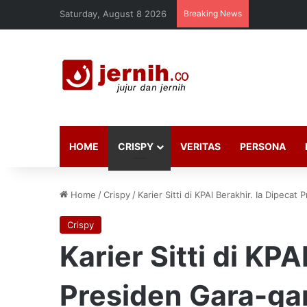
Saturday, August 8 2026
Breaking News
HOME
CRISPY
VERITAS
PERSONA
Home
/
Crispy
/
Karier Sitti di KPAI Berakhir. Ia Dipeca
Crispy
Karier Sitti di KPA
Presiden Gara-ga