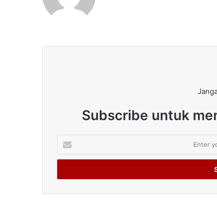
Janga
Subscribe untuk men
Enter
your
Email
address