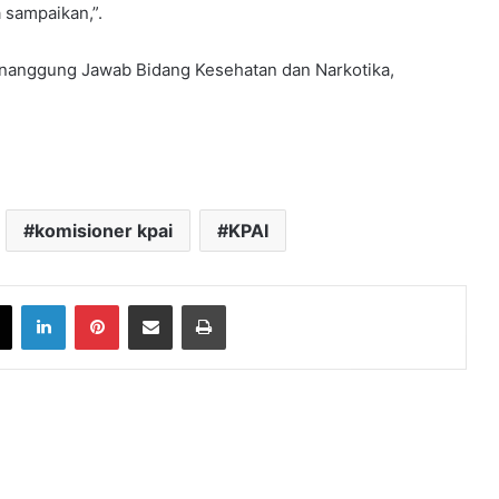
 sampaikan,”.
 Penanggung Jawab Bidang Kesehatan dan Narkotika,
komisioner kpai
KPAI
book
X
LinkedIn
Pinterest
Share via Email
Print