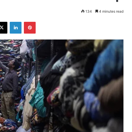
134
4 minutes read
ebook
X
LinkedIn
Pinterest