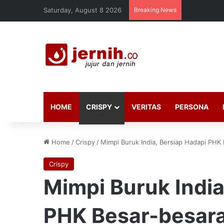
Saturday, August 8 2026
Breaking News
HOME
CRISPY
VERITAS
PERSONA
Home
/
Crispy
/
Mimpi Buruk India, Bersiap Hadapi PHK 
Crispy
Mimpi Buruk India
PHK Besar-besara