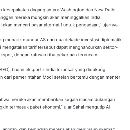
an kesepakatan dagang antara Washington dan New Delhi.
elanggan mereka mungkin akan meninggalkan India
i akan mencari pasar alternatif untuk pengadaan,” ujarnya.
g menarik mundur AS dari dua dekade investasi diplomatik
mi mengatakan tarif tersebut dapat menghancurkan sektor-
ekspor, dengan ratusan ribu pekerjaan terancam.
FIEO), badan eksportir India terbesar yang didukung
an dari pemerintahan Modi setelah bertemu dengan menteri
bahwa mereka akan memberikan segala macam dukungan
gkin termasuk paket ekonomi,” ujar Sahai mengutip Al
n laporan, dan kemudian mereka akan menyusun skema,”