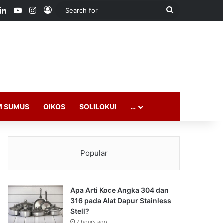
ook
LinkedIn
YouTube
Instagram
Log In
Search
for
M SUMUS
OIKOS
SOLILOKUI
…
Popular
Apa Arti Kode Angka 304 dan
316 pada Alat Dapur Stainless
Stell?
7 hours ago