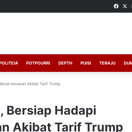
Faceb
X
POLITEIA
POTPOURRI
DEPTH
PUISI
TERAJU
DU
Besar-besaran Akibat Tarif Trump
, Bersiap Hadapi
n Akibat Tarif Trump