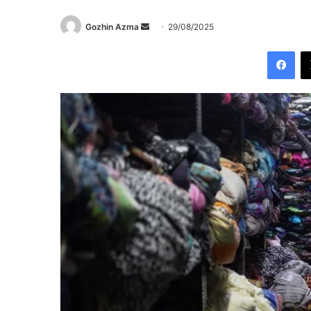
Send
Gozhin Azma
29/08/2025
an
Fac
email