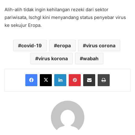
Alih-alih tidak ingin kehilangan rezeki dari sektor
pariwisata, Ischgl kini menyandang status penyebar virus
ke sekujur Eropa.
covid-19
eropa
virus corona
virus korona
wabah
Facebook
X
LinkedIn
Pinterest
Share via Email
Print