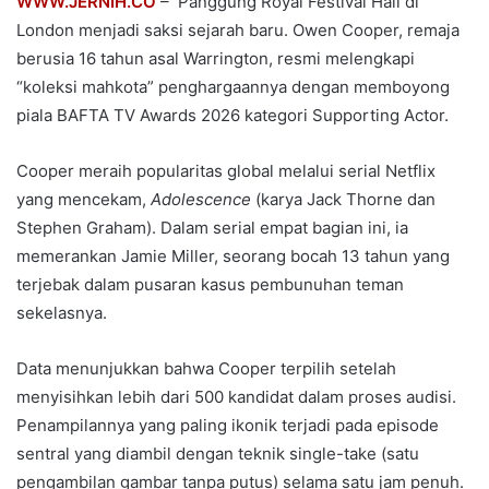
WWW.JERNIH.CO
– Panggung Royal Festival Hall di
London menjadi saksi sejarah baru. Owen Cooper, remaja
berusia 16 tahun asal Warrington, resmi melengkapi
“koleksi mahkota” penghargaannya dengan memboyong
piala BAFTA TV Awards 2026 kategori Supporting Actor.
Cooper meraih popularitas global melalui serial Netflix
yang mencekam,
Adolescence
(karya Jack Thorne dan
Stephen Graham). Dalam serial empat bagian ini, ia
memerankan Jamie Miller, seorang bocah 13 tahun yang
terjebak dalam pusaran kasus pembunuhan teman
sekelasnya.
Data menunjukkan bahwa Cooper terpilih setelah
menyisihkan lebih dari 500 kandidat dalam proses audisi.
Penampilannya yang paling ikonik terjadi pada episode
sentral yang diambil dengan teknik single-take (satu
pengambilan gambar tanpa putus) selama satu jam penuh.