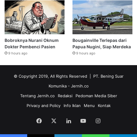
Bobroknya Nurani Oknum
Bougainville Terlepas dari
Dokter Pembenci Pasien
Papua Nugini, Siap Merdeka
9 hours ago
9 hours ago
© Copyright 2019, All Rights Reserved | PT. Bening Suar
Komunika
- Jernih.co
Tentang Jernih.co
Redaksi
Pedoman Media Siber
Privacy and Policy
Info Iklan
Menu
Kontak
Facebook
X
LinkedIn
YouTube
Instagram