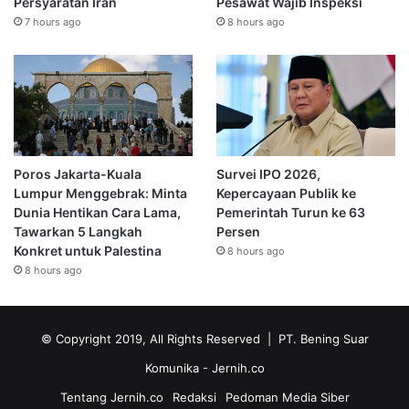
Persyaratan Iran
Pesawat Wajib Inspeksi
7 hours ago
8 hours ago
Poros Jakarta-Kuala
Survei IPO 2026,
Lumpur Menggebrak: Minta
Kepercayaan Publik ke
Dunia Hentikan Cara Lama,
Pemerintah Turun ke 63
Tawarkan 5 Langkah
Persen
Konkret untuk Palestina
8 hours ago
8 hours ago
© Copyright 2019, All Rights Reserved | PT. Bening Suar
Komunika
- Jernih.co
Tentang Jernih.co
Redaksi
Pedoman Media Siber