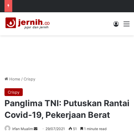
Log In
M
Home
/
Crispy
Crispy
Panglima TNI: Putuskan Rantai
Covid-19, Pekerjaan Berat
Send
Irfan Mualim
29/07/2021
51
1 minute read