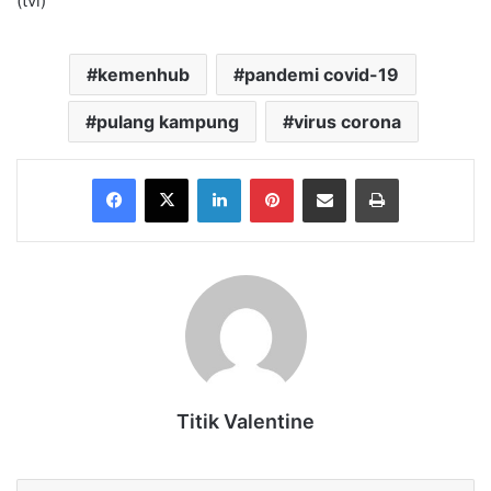
(tvl)
kemenhub
pandemi covid-19
pulang kampung
virus corona
Facebook
X
LinkedIn
Pinterest
Share via Email
Print
Titik Valentine