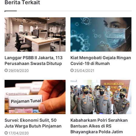
Berita Terkait
Langgar PSBB II Jakarta, 113
Kiat Mengobati Gejala Ringan
Perusahaan Swasta Ditutup
Covid-19 di Rumah
29/09/2020
25/04/2021
Survei: Ekonomi Sulit, 50
Kabaharkam Polri Serahkan
Juta Warga Butuh Pinjaman
Bantuan Alkes di RS
Bhayangkara Polda Jatim
17/04/2020