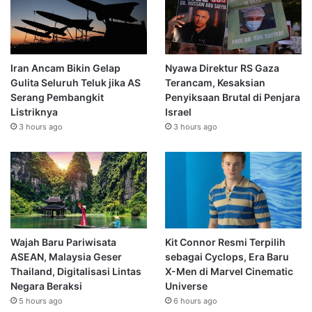
Iran Ancam Bikin Gelap
Nyawa Direktur RS Gaza
Gulita Seluruh Teluk jika AS
Terancam, Kesaksian
Serang Pembangkit
Penyiksaan Brutal di Penjara
Listriknya
Israel
3 hours ago
3 hours ago
Wajah Baru Pariwisata
Kit Connor Resmi Terpilih
ASEAN, Malaysia Geser
sebagai Cyclops, Era Baru
Thailand, Digitalisasi Lintas
X-Men di Marvel Cinematic
Negara Beraksi
Universe
5 hours ago
6 hours ago