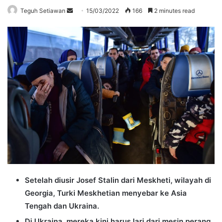
Send
Teguh Setiawan
15/03/2022
166
2 minutes read
an
email
Setelah diusir Josef Stalin dari Meskheti, wilayah di
Georgia, Turki Meskhetian menyebar ke Asia
Tengah dan Ukraina.
Di Ukraina, mereka kini harus lari dari mesin perang