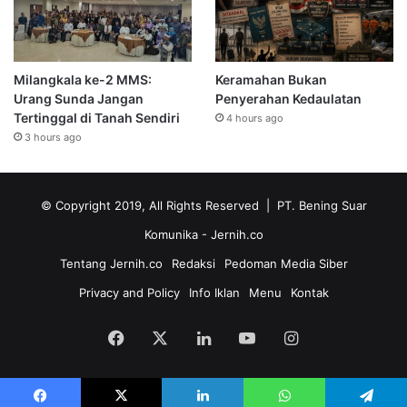
Milangkala ke-2 MMS:
Keramahan Bukan
Urang Sunda Jangan
Penyerahan Kedaulatan
Tertinggal di Tanah Sendiri
4 hours ago
3 hours ago
© Copyright 2019, All Rights Reserved | PT. Bening Suar
Komunika
- Jernih.co
Tentang Jernih.co
Redaksi
Pedoman Media Siber
Privacy and Policy
Info Iklan
Menu
Kontak
Facebook
X
LinkedIn
YouTube
Instagram