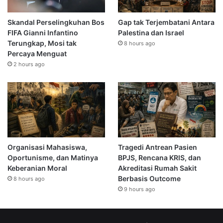
Skandal Perselingkuhan Bos
Gap tak Terjembatani Antara
FIFA Gianni Infantino
Palestina dan Israel
Terungkap, Mosi tak
8 hours ago
Percaya Menguat
2 hours ago
Organisasi Mahasiswa,
Tragedi Antrean Pasien
Oportunisme, dan Matinya
BPJS, Rencana KRIS, dan
Keberanian Moral
Akreditasi Rumah Sakit
Berbasis Outcome
8 hours ago
9 hours ago