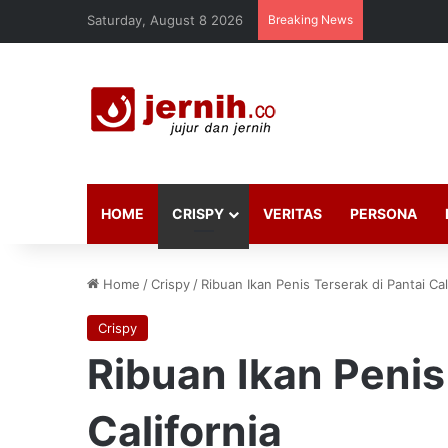
Saturday, August 8 2026
Breaking News
HOME
CRISPY
VERITAS
PERSONA
Home
/
Crispy
/
Ribuan Ikan Penis Terserak di Pantai Cal
Crispy
Ribuan Ikan Penis
California