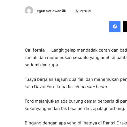
Send
Teguh Setiawan
13/12/2019
an
Fac
email
California
— Langit gelap mendadak cerah dan badai
rumah dan menemukan sesuatu yang aneh di pantai;
sedemikian rupa.
“Saya berjalan sejauh dua mil, dan menemukan pe
kata David Ford kepada
sciencealert.com.
Ford melanjutkan ada burung camar berbaris di pa
kekenyangan dan tak bisa berdiri, apalagi terbang.
Bingung dengan apa yang dilihatnya di Pantai Drake