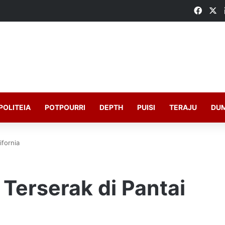
Faceb
X
POLITEIA
POTPOURRI
DEPTH
PUISI
TERAJU
DU
ifornia
 Terserak di Pantai