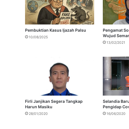
Pembuktian Kasus Ijazah Palsu
Pengamat Sos
Wujud Seman
10/08/2025
13/02/2021
Firli Janjikan Segera Tangkap
Selandia Bar
Harun Masiku
Pengidap Cov
28/01/2020
16/06/2020