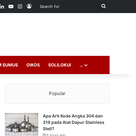
ook
LinkedIn
YouTube
Instagram
Log In
Search
for
M SUMUS
OIKOS
SOLILOKUI
…
Popular
Apa Arti Kode Angka 304 dan
316 pada Alat Dapur Stainless
Stell?
6 hours ago