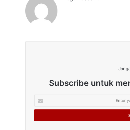
Janga
Subscribe untuk men
Enter
your
Email
address