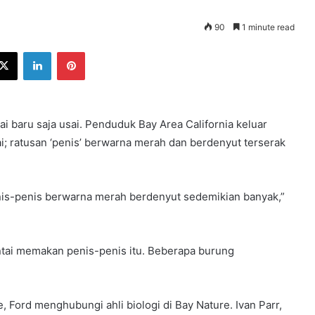
90
1 minute read
ebook
X
LinkedIn
Pinterest
 baru saja usai. Penduduk Bay Area California keluar
 ratusan ‘penis’ berwarna merah dan berdenyut terserak
nis-penis berwarna merah berdenyut sedemikian banyak,”
ntai memakan penis-penis itu. Beberapa burung
, Ford menghubungi ahli biologi di Bay Nature. Ivan Parr,