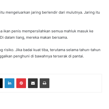
itu mengeluarkan jaring berlendir dari mulutnya. Jaring itu
rena ikan penis mempersilahkan semua mahluk masuk ke
a. Di dalam liang, mereka makan bersama.
isiko. Jika badai kuat tiba, terutama selama tahun-tahun
ggalkan penghuni di bawahnya terserak di pantai.
book
X
LinkedIn
Pinterest
Share via Email
Print