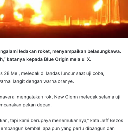
engalami ledakan roket, menyampaikan belasungkawa.
h,” katanya kepada Blue Origin melalui X.
s 28 Mei, meledak di landas luncur saat uji coba,
rnai langit dengan warna oranye.
anaveral mengatakan rokt New Glenn meledak selama uji
rencanakan pekan depan.
akan, tapi kami berupaya menemukannya,” kata Jeff Bezos
n membangun kembali apa pun yang perlu dibangun dan