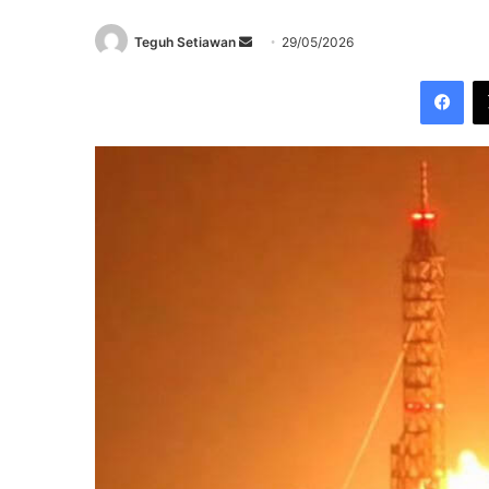
Send
Teguh Setiawan
29/05/2026
an
Fac
email