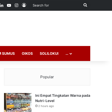
ook
LinkedIn
YouTube
Instagram
Log In
Search
for
M SUMUS
OIKOS
SOLILOKUI
…
Popular
Ini Empat Tingkatan Warna pada
Nutri-Level
2 hours ago