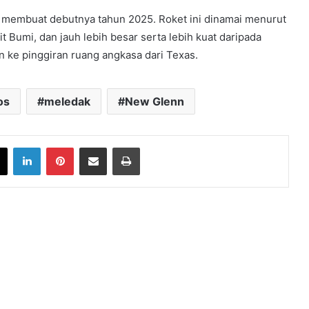
n membuat debutnya tahun 2025. Roket ini dinamai menurut
Bumi, dan jauh lebih besar serta lebih kuat daripada
ke pinggiran ruang angkasa dari Texas.
os
meledak
New Glenn
book
X
LinkedIn
Pinterest
Share via Email
Print