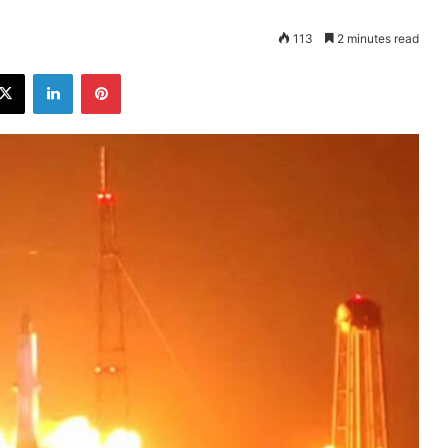
113
2 minutes read
ebook
X
LinkedIn
Pinterest