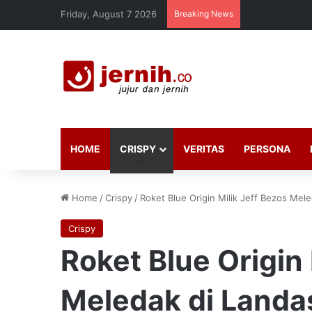
Friday, August 7 2026
Breaking News
HOME
CRISPY
VERITAS
PERSONA
Home
/
Crispy
/
Roket Blue Origin Milik Jeff Bezos Mel
Crispy
Roket Blue Origin 
Meledak di Landa