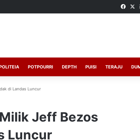
Faceb
X
POLITEIA
POTPOURRI
DEPTH
PUISI
TERAJU
DU
edak di Landas Luncur
Milik Jeff Bezos
s Luncur