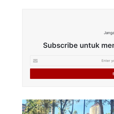
Janga
Subscribe untuk men
Enter
your
Email
address