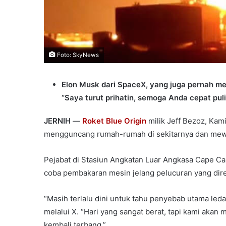
Foto: SkyNews
Elon Musk dari SpaceX, yang juga pernah m
“Saya turut prihatin, semoga Anda cepat puli
JERNIH
—
Roket Blue Origin
milik Jeff Bezoz, Kami
mengguncang rumah-rumah di sekitarnya dan mewa
Pejabat di Stasiun Angkatan Luar Angkasa Cape C
coba pembakaran mesin jelang pelucuran yang di
“Masih terlalu dini untuk tahu penyebab utama led
melalui X. “Hari yang sangat berat, tapi kami aka
kembali terbang.”