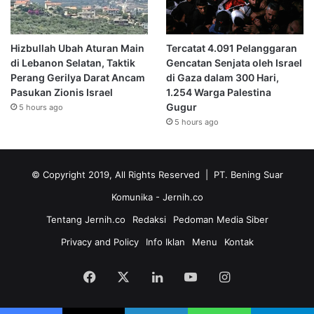
Hizbullah Ubah Aturan Main
Tercatat 4.091 Pelanggaran
di Lebanon Selatan, Taktik
Gencatan Senjata oleh Israel
Perang Gerilya Darat Ancam
di Gaza dalam 300 Hari,
Pasukan Zionis Israel
1.254 Warga Palestina
Gugur
5 hours ago
5 hours ago
© Copyright 2019, All Rights Reserved | PT. Bening Suar
Komunika
- Jernih.co
Tentang Jernih.co
Redaksi
Pedoman Media Siber
Privacy and Policy
Info Iklan
Menu
Kontak
Facebook
X
LinkedIn
YouTube
Instagram