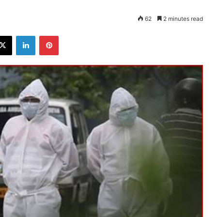
62
2 minutes read
ebook
X
LinkedIn
Pinterest