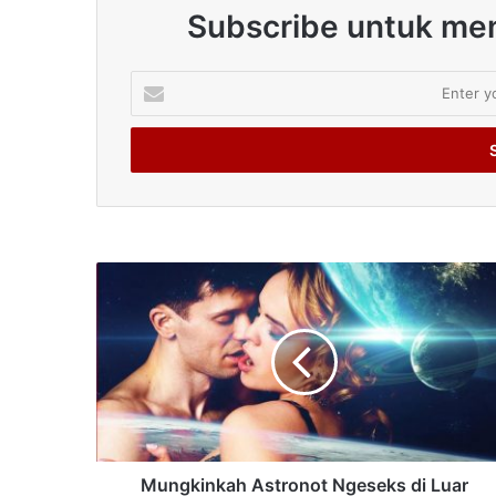
Subscribe untuk men
Enter
your
Email
address
Mungkinkah Astronot Ngeseks di Luar