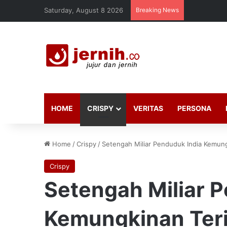
Saturday, August 8 2026
Breaking News
HOME
CRISPY
VERITAS
PERSONA
Home
/
Crispy
/
Setengah Miliar Penduduk India Kemung
Crispy
Setengah Miliar 
Kemungkinan Teri