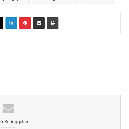
book
X
LinkedIn
Pinterest
Share via Email
Print
n Ketinggalan