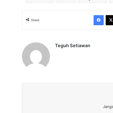
Face
Share
Teguh Setiawan
Janga