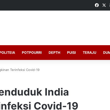
Faceb
X
POLITEIA
POTPOURRI
DEPTH
PUISI
TERAJU
DU
kinan Terinfeksi Covid-19
Penduduk India
nfeksi Covid-19