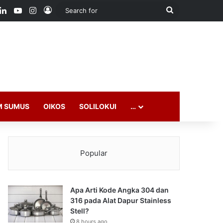
ook
LinkedIn
YouTube
Instagram
Log In
Search
for
M SUMUS
OIKOS
SOLILOKUI
…
Popular
Apa Arti Kode Angka 304 dan
316 pada Alat Dapur Stainless
Stell?
8 hours ago