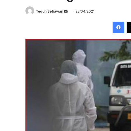
Send
Teguh Setiawan
28/04/2021
an
Fac
email