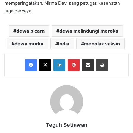
memperingatakan. Nirma Devi sang petugas kesehatan
juga percaya.
dewa bicara
dewa melindungi mereka
dewa murka
India
menolak vaksin
Facebook
X
LinkedIn
Pinterest
Share via Email
Print
Teguh Setiawan