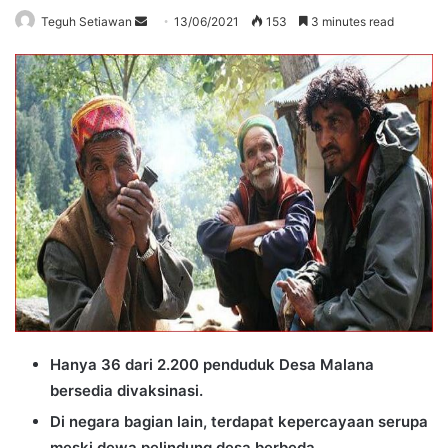
Send
Teguh Setiawan
13/06/2021
153
3 minutes read
an
email
Hanya 36 dari 2.200 penduduk Desa Malana
bersedia divaksinasi.
Di negara bagian lain, terdapat kepercayaan serupa
meski dewa pelindung desa berbeda.