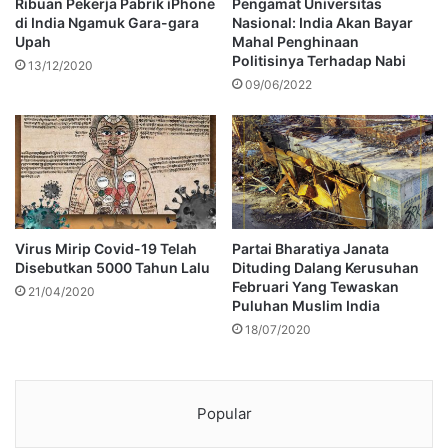
Ribuan Pekerja Pabrik iPhone
Pengamat Universitas
di India Ngamuk Gara-gara
Nasional: India Akan Bayar
Upah
Mahal Penghinaan
Politisinya Terhadap Nabi
13/12/2020
09/06/2022
Virus Mirip Covid-19 Telah
Partai Bharatiya Janata
Disebutkan 5000 Tahun Lalu
Dituding Dalang Kerusuhan
Februari Yang Tewaskan
21/04/2020
Puluhan Muslim India
18/07/2020
Popular