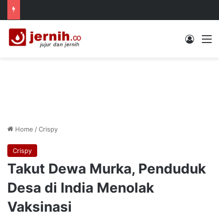
Log In
M
Home
/
Crispy
Crispy
Takut Dewa Murka, Penduduk
Desa di India Menolak
Vaksinasi