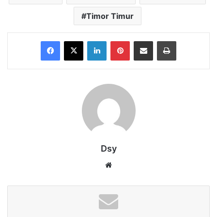
Timor Timur
Facebook
X
LinkedIn
Pinterest
Share via Email
Print
Dsy
Website