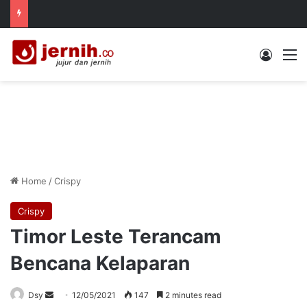
Log In
M
Home
/
Crispy
Crispy
Timor Leste Terancam
Bencana Kelaparan
Send
Dsy
12/05/2021
147
2 minutes read