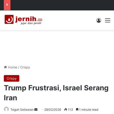
Log In
M
Home
/
Crispy
Crispy
Trump Frustrasi, Israel Serang
Iran
Send
Teguh Setiawan
28/02/2026
113
1 minute read