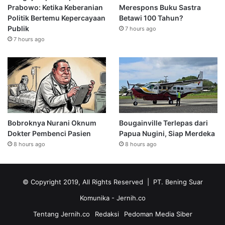
Prabowo: Ketika Keberanian
Merespons Buku Sastra
Politik Bertemu Kepercayaan
Betawi 100 Tahun?
Publik
7 hours ago
7 hours ago
Bobroknya Nurani Oknum
Bougainville Terlepas dari
Dokter Pembenci Pasien
Papua Nugini, Siap Merdeka
8 hours ago
8 hours ago
© Copyright 2019, All Rights Reserved | PT. Bening Suar
Komunika
- Jernih.co
Tentang Jernih.co
Redaksi
Pedoman Media Siber