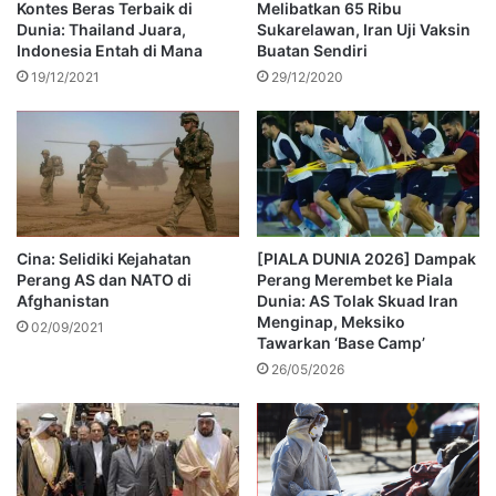
Kontes Beras Terbaik di
Melibatkan 65 Ribu
Dunia: Thailand Juara,
Sukarelawan, Iran Uji Vaksin
Indonesia Entah di Mana
Buatan Sendiri
19/12/2021
29/12/2020
Cina: Selidiki Kejahatan
[PIALA DUNIA 2026] Dampak
Perang AS dan NATO di
Perang Merembet ke Piala
Afghanistan
Dunia: AS Tolak Skuad Iran
Menginap, Meksiko
02/09/2021
Tawarkan ‘Base Camp’
26/05/2026