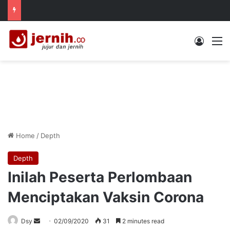
Log In
M
Home
/
Depth
Depth
Inilah Peserta Perlombaan
Menciptakan Vaksin Corona
Send
Dsy
02/09/2020
31
2 minutes read