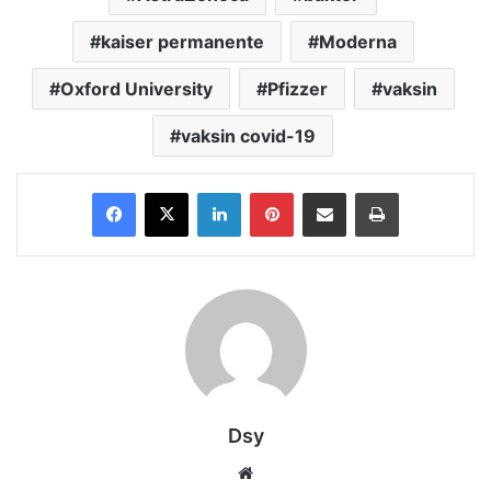
kaiser permanente
Moderna
Oxford University
Pfizzer
vaksin
vaksin covid-19
Facebook
X
LinkedIn
Pinterest
Share via Email
Print
Dsy
Website