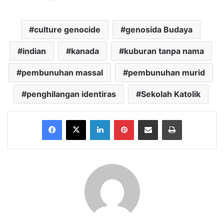
culture genocide
genosida Budaya
indian
kanada
kuburan tanpa nama
pembunuhan massal
pembunuhan murid
penghilangan identiras
Sekolah Katolik
Facebook
X
LinkedIn
Pinterest
Share via Email
Print