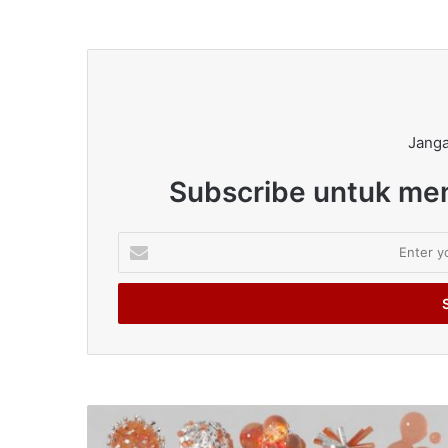
Janga
Subscribe untuk men
Enter
your
Email
address