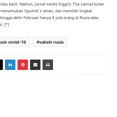
erlalu kecil. Namun, jurnal medis Inggris The Lancet bulan
h menemukan Sputnik V aman, dan memiliki tingkat
ingga akhir Februari hanya 4 juta orang di Rusia atau
i. [*]
ksin covid-19
vaksin rusia
book
X
LinkedIn
Pinterest
Share via Email
Print