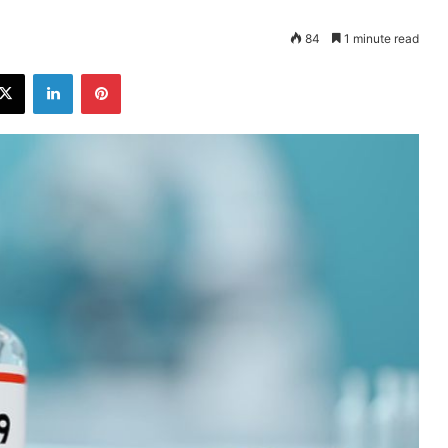
84
1 minute read
ebook
X
LinkedIn
Pinterest