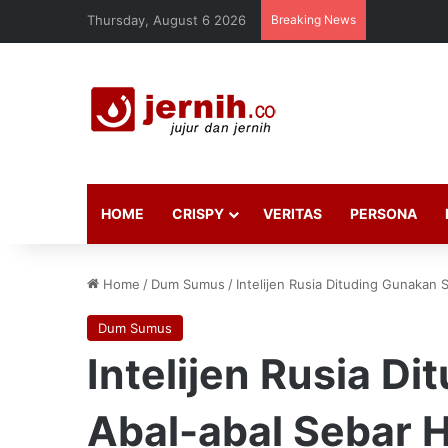
Thursday, August 6 2026
Breaking News
HOME
CRISPY
VERITAS
PERSONA
Home
/
Dum Sumus
/
Intelijen Rusia Dituding Gunakan 
Dum Sumus
Intelijen Rusia D
Abal-abal Sebar 