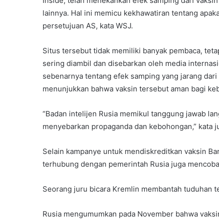
Inside, telah menekankan efek samping dari vaksin 
lainnya. Hal ini memicu kekhawatiran tentang apakah
persetujuan AS, kata WSJ.
Situs tersebut tidak memiliki banyak pembaca, tet
sering diambil dan disebarkan oleh media internas
sebenarnya tentang efek samping yang jarang dari 
menunjukkan bahwa vaksin tersebut aman bagi ke
“Badan intelijen Rusia memikul tanggung jawab la
menyebarkan propaganda dan kebohongan,” kata j
Selain kampanye untuk mendiskreditkan vaksin Bar
terhubung dengan pemerintah Rusia juga mencoba u
Seorang juru bicara Kremlin membantah tuduhan t
Rusia mengumumkan pada November bahwa vaksin S