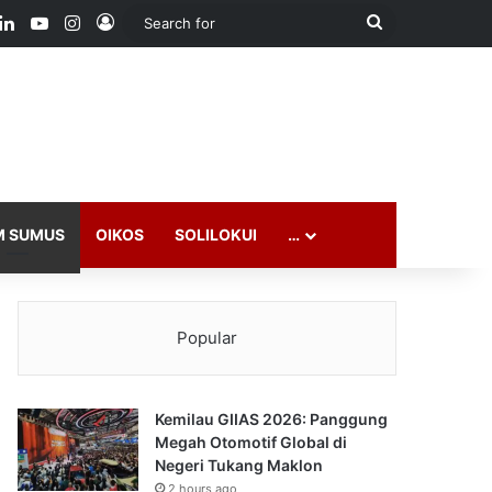
ook
LinkedIn
YouTube
Instagram
Log In
Search
for
M SUMUS
OIKOS
SOLILOKUI
…
Popular
Kemilau GIIAS 2026: Panggung
Megah Otomotif Global di
Negeri Tukang Maklon
2 hours ago