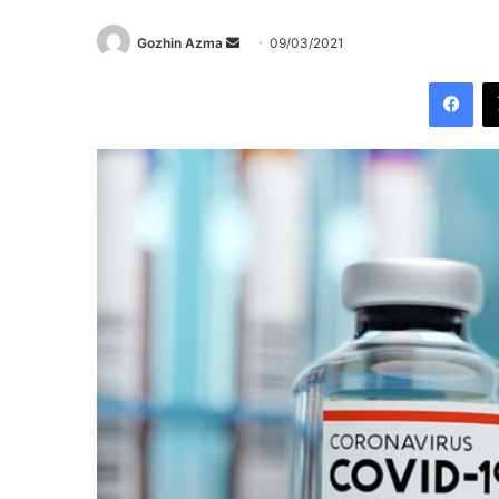
Send
Gozhin Azma
09/03/2021
an
Fac
email