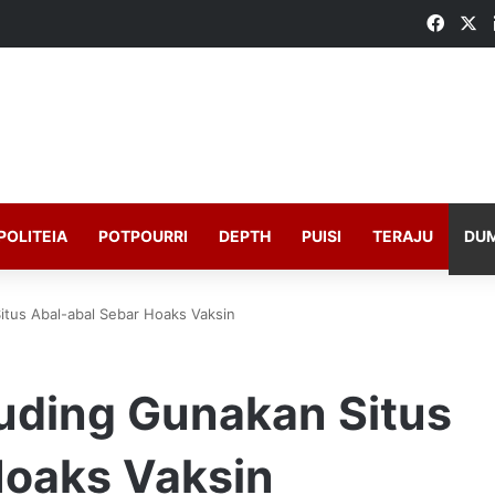
Faceb
X
POLITEIA
POTPOURRI
DEPTH
PUISI
TERAJU
DU
Situs Abal-abal Sebar Hoaks Vaksin
ituding Gunakan Situs
Hoaks Vaksin