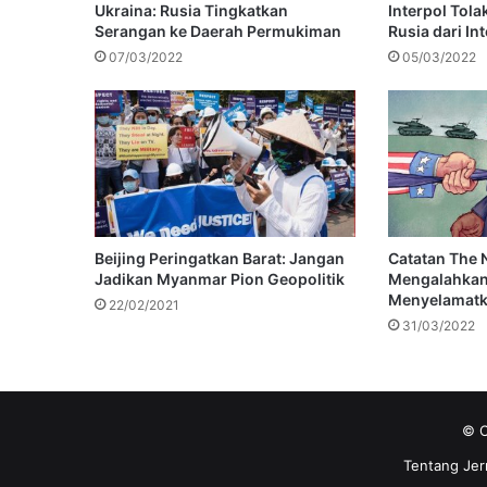
Ukraina: Rusia Tingkatkan
Interpol Tola
Serangan ke Daerah Permukiman
Rusia dari In
07/03/2022
05/03/2022
Beijing Peringatkan Barat: Jangan
Catatan The 
Jadikan Myanmar Pion Geopolitik
Mengalahkan
Menyelamatk
22/02/2021
31/03/2022
© C
Tentang Jer