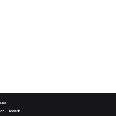
h.co
enu
Kontak