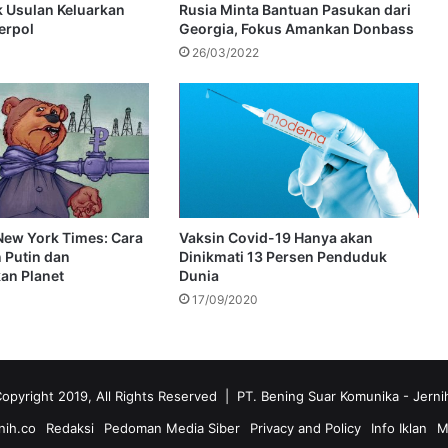
k Usulan Keluarkan
Rusia Minta Bantuan Pasukan dari
terpol
Georgia, Fokus Amankan Donbass
26/03/2022
New York Times: Cara
Vaksin Covid-19 Hanya akan
 Putin dan
Dinikmati 13 Persen Penduduk
an Planet
Dunia
17/09/2020
opyright 2019, All Rights Reserved | PT. Bening Suar Komunika
- Jerni
nih.co
Redaksi
Pedoman Media Siber
Privacy and Policy
Info Iklan
M