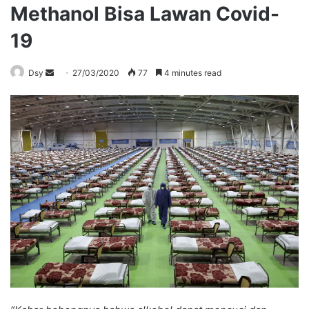
Methanol Bisa Lawan Covid-
19
Send
Dsy
27/03/2020
77
4 minutes read
an
email