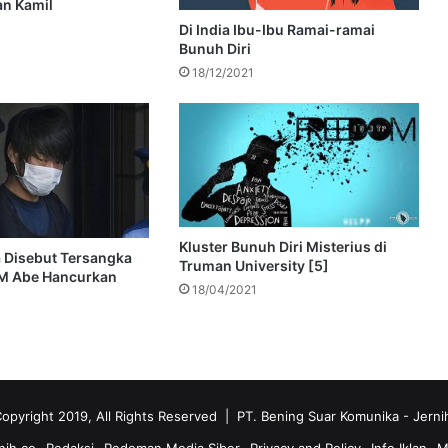
n Kamil
Di India Ibu-Ibu Ramai-ramai
Bunuh Diri
18/12/2021
Kluster Bunuh Diri Misterius di
a Disebut Tersangka
Truman University [5]
M Abe Hancurkan
18/04/2021
opyright 2019, All Rights Reserved | PT. Bening Suar Komunika
- Jerni