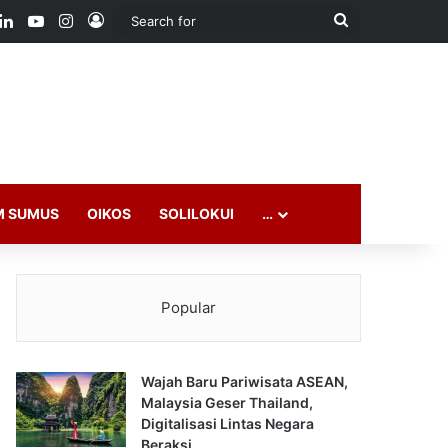
ook
LinkedIn
YouTube
Instagram
Log In
Search
for
M SUMUS
OIKOS
SOLILOKUI
…
Popular
Wajah Baru Pariwisata ASEAN,
Malaysia Geser Thailand,
Digitalisasi Lintas Negara
Beraksi