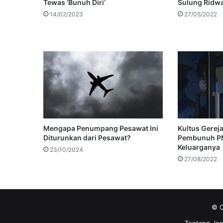
Tewas ‘Bunuh Diri’
Sulung Ridwa
14/02/2023
27/05/2022
Mengapa Penumpang Pesawat Ini
Kultus Gerej
Diturunkan dari Pesawat?
Pembunuh P
Keluarganya
23/10/2024
27/08/2022
© C