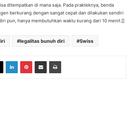
isa ditempatkan di mana saja. Pada prakteknya, benda
igen berkurang dengan sangat cepat dan dilakukan sendiri
diri pun, hanya membutuhkan waktu kurang dari 10 menit.[]
iri
legalitas bunuh diri
Swiss
book
X
LinkedIn
Pinterest
Share via Email
Print