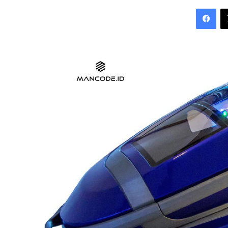
an
Fac
email