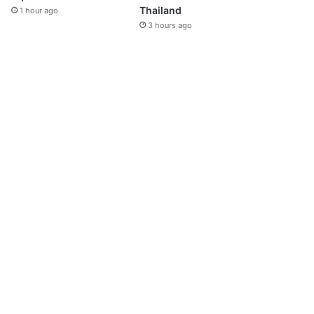
Thailand
1 hour ago
3 hours ago