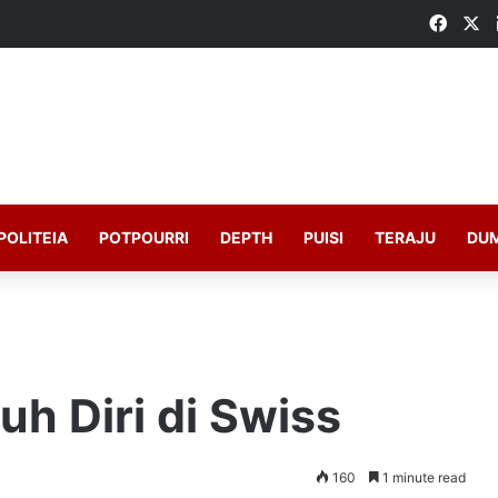
Faceb
X
POLITEIA
POTPOURRI
DEPTH
PUISI
TERAJU
DU
uh Diri di Swiss
160
1 minute read