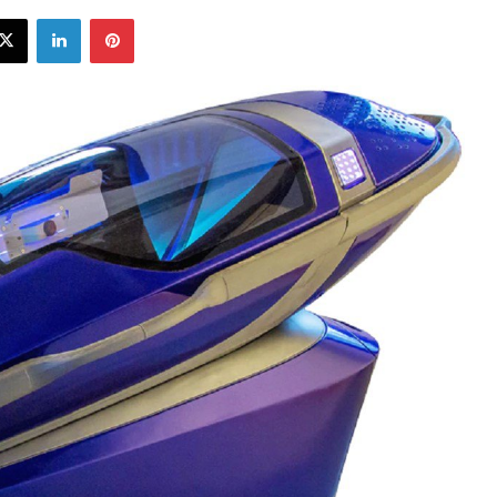
ebook
X
LinkedIn
Pinterest