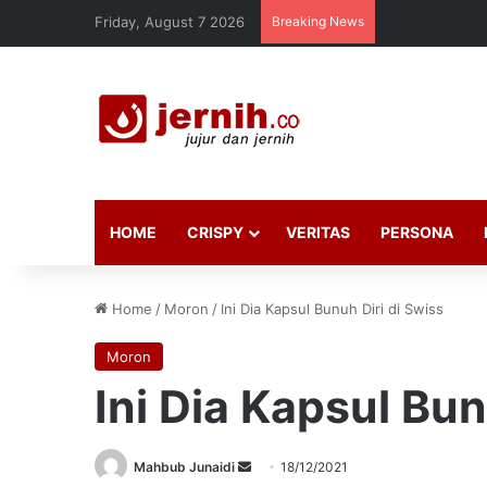
Friday, August 7 2026
Breaking News
HOME
CRISPY
VERITAS
PERSONA
Home
/
Moron
/
Ini Dia Kapsul Bunuh Diri di Swiss
Moron
Ini Dia Kapsul Bun
Send
Mahbub Junaidi
18/12/2021