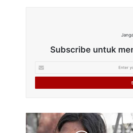
Janga
Subscribe untuk men
Enter
your
Email
address