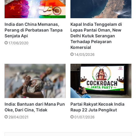
India dan China Memanas,
Kapal India Tenggelam di
Perang di Perbatasan Tanpa
Lepas Pantai Oman, New
Senjata Api
Delhi Kutuk Serangan
Terhadap Pelayaran
17/06/2020
Komersial
14/05/2026
India: Bantuan dari Mana Pun
Partai Rakyat Kecoak India
Oke, Dari Cina, Tidak
Raup 22 Juta Pengikut
29/04/2021
01/07/2026