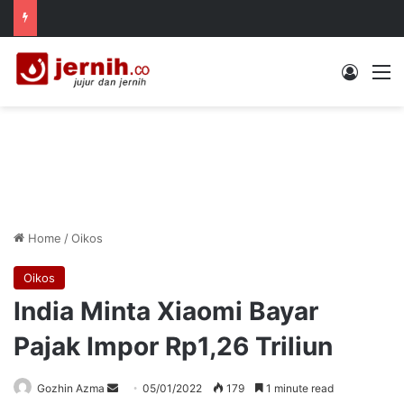
Log In
M
Home
/
Oikos
Oikos
India Minta Xiaomi Bayar
Pajak Impor Rp1,26 Triliun
Send
Gozhin Azma
05/01/2022
179
1 minute read