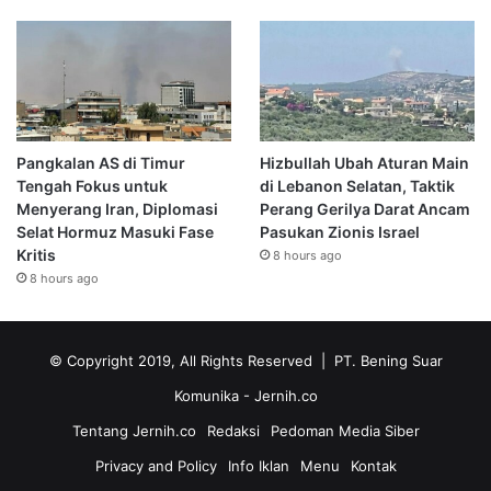
Pangkalan AS di Timur
Hizbullah Ubah Aturan Main
Tengah Fokus untuk
di Lebanon Selatan, Taktik
Menyerang Iran, Diplomasi
Perang Gerilya Darat Ancam
Selat Hormuz Masuki Fase
Pasukan Zionis Israel
Kritis
8 hours ago
8 hours ago
© Copyright 2019, All Rights Reserved | PT. Bening Suar
Komunika
- Jernih.co
Tentang Jernih.co
Redaksi
Pedoman Media Siber
Privacy and Policy
Info Iklan
Menu
Kontak