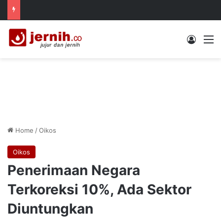
Log In
M
Home
/
Oikos
Oikos
Penerimaan Negara
Terkoreksi 10%, Ada Sektor
Diuntungkan