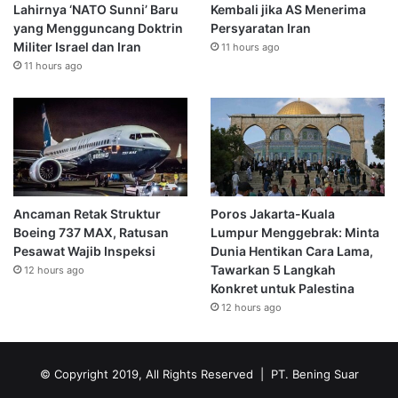
Lahirnya ‘NATO Sunni’ Baru
Kembali jika AS Menerima
yang Mengguncang Doktrin
Persyaratan Iran
Militer Israel dan Iran
11 hours ago
11 hours ago
Ancaman Retak Struktur
Poros Jakarta-Kuala
Boeing 737 MAX, Ratusan
Lumpur Menggebrak: Minta
Pesawat Wajib Inspeksi
Dunia Hentikan Cara Lama,
Tawarkan 5 Langkah
12 hours ago
Konkret untuk Palestina
12 hours ago
© Copyright 2019, All Rights Reserved | PT. Bening Suar