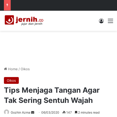
Log In
M
Home
/
Oikos
Oikos
Tips Menjaga Tangan Agar
Tak Sering Sentuh Wajah
Send
Gozhin Azma
06/03/2020
147
2 minutes read