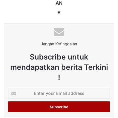
AN
Website
Jangan Ketinggalan
Subscribe untuk
mendapatkan berita Terkini
!
Enter
your
Email
address