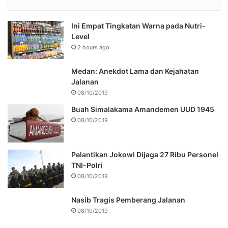
Ini Empat Tingkatan Warna pada Nutri-
Level
2 hours ago
Medan: Anekdot Lama dan Kejahatan
Jalanan
08/10/2019
Buah Simalakama Amandemen UUD 1945
08/10/2019
Pelantikan Jokowi Dijaga 27 Ribu Personel
TNI-Polri
08/10/2019
Nasib Tragis Pemberang Jalanan
08/10/2019