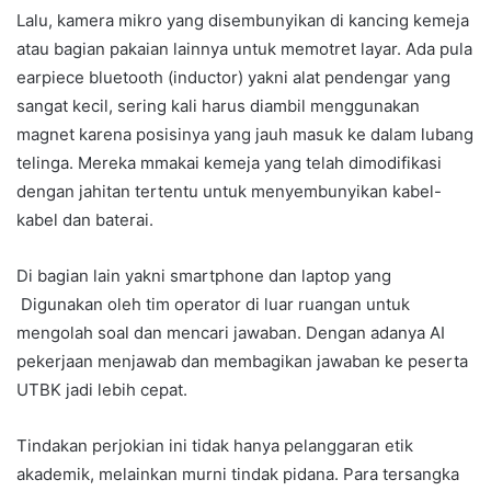
Lalu, kamera mikro yang disembunyikan di kancing kemeja
atau bagian pakaian lainnya untuk memotret layar. Ada pula
earpiece bluetooth (inductor) yakni alat pendengar yang
sangat kecil, sering kali harus diambil menggunakan
magnet karena posisinya yang jauh masuk ke dalam lubang
telinga. Mereka mmakai kemeja yang telah dimodifikasi
dengan jahitan tertentu untuk menyembunyikan kabel-
kabel dan baterai.
Di bagian lain yakni smartphone dan laptop yang
Digunakan oleh tim operator di luar ruangan untuk
mengolah soal dan mencari jawaban. Dengan adanya AI
pekerjaan menjawab dan membagikan jawaban ke peserta
UTBK jadi lebih cepat.
Tindakan perjokian ini tidak hanya pelanggaran etik
akademik, melainkan murni tindak pidana. Para tersangka