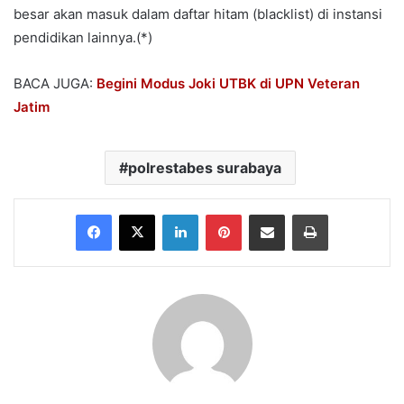
besar akan masuk dalam daftar hitam (blacklist) di instansi
pendidikan lainnya.(*)
BACA JUGA:
Begini Modus Joki UTBK di UPN Veteran
Jatim
polrestabes surabaya
Facebook
X
LinkedIn
Pinterest
Share via Email
Print