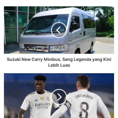
Suzuki New Carry Minibus, Sang Legenda yang Kini
Lebih Luas