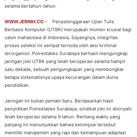
selama bertahun-tahun.
WWW.JERNIH.CO
– Penyelenggaraan Ujian Tulis
Berbasis Komputer (UTBK) merupakan momen krusial bagi
calon mahasiswa di Indonesia. Sayangnya, integritas
proses seleksi ini sempat ternoda oleh aksi kriminal
terorganisir. Polrestabes Surabaya berhasil mengungkap
jaringan joki UTBK yang telah beroperasi selama hampir
satu dekade, sebuah pengungkapan yang membongkar
betapa sistematisnya upaya kecurangan dalam dunia
pendidikan.
Jaringan ini bukan pemain baru. Berdasarkan hasil
penyidikan Polrestabes Surabaya, sindikat joki ini disinyalir
telah beroperasi selama 9 tahun. Rentang waktu yang
panjang ini menunjukkan bahwa kelompok tersebut
memiliki manajemen yang rapi dan kemampuan adaptasi